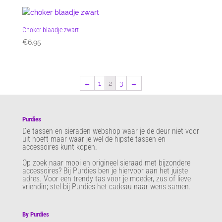
Choker blaadje zwart
€
6.95
←
1
2
3
→
Purdies
De tassen en sieraden webshop waar je de deur niet voor
uit hoeft maar waar je wel de hipste tassen en
accessoires kunt kopen.
Op zoek naar mooi en origineel sieraad met bijzondere
accessoires? Bij Purdies
ben je hiervoor aan het juiste
adres. Voor een trendy tas voor je moeder, zus of lieve
vriendin; stel bij Purdies het cadeau naar wens samen.
By Purdies