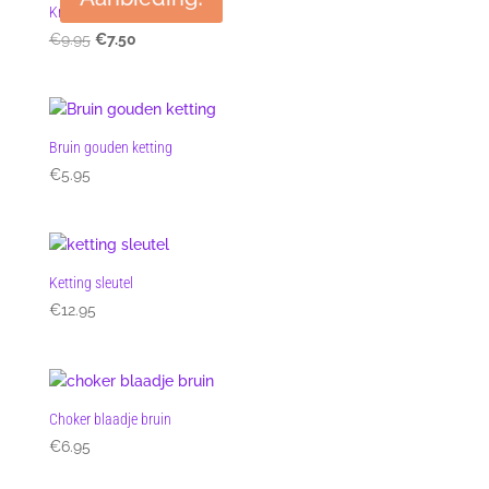
Kristal facet kralenketting
Oorspronkelijke
Huidige
€
9.95
€
7.50
prijs
prijs
was:
is:
€9.95.
€7.50.
Bruin gouden ketting
€
5.95
Ketting sleutel
€
12.95
Choker blaadje bruin
€
6.95