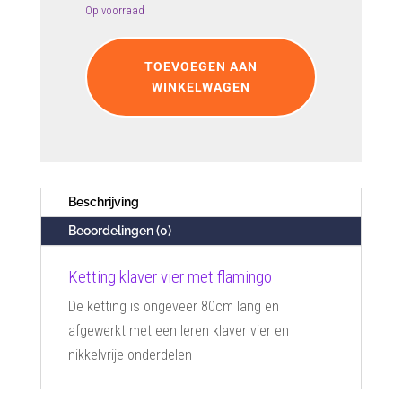
Op voorraad
Ketting
klaver
TOEVOEGEN AAN
vier
WINKELWAGEN
met
flamingo
aantal
Beschrijving
Beoordelingen (0)
Ketting klaver vier met flamingo
De ketting is ongeveer 80cm lang en
afgewerkt met een leren klaver vier en
nikkelvrije onderdelen