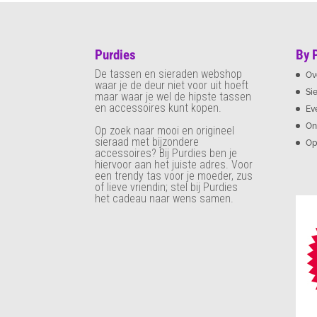
Purdies
By 
De tassen en sieraden webshop
Ov
waar je de deur niet voor uit hoeft
Si
maar waar je wel de hipste tassen
en accessoires kunt kopen.
Ev
On
Op zoek naar mooi en origineel
sieraad met bijzondere
Op
accessoires? Bij Purdies
ben je
hiervoor aan het juiste adres. Voor
een trendy tas voor je moeder, zus
of lieve vriendin; stel bij Purdies
het cadeau naar wens samen.