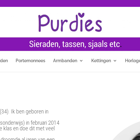
nden
Portemonnees
Armbanden
Kettingen
Horlog
(34). Ik ben geboren in
sonderwijs) in februari 2014
e klas en doe dit met veel
n droomde al jaren van een