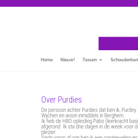
Home
Nieuw!
Tassen
Schouderba
Over Purdies
De persoon achter Purdies dat ben ik, Purdey 
Wijchen en woon inmiddels in Berghem.
Ik heb de HBO opleiding Pabo (leerkracht basi
afgerond. Ik sta drie dagen in de week voor d
plezier.
Sinds jongs af aan ben ik een creatieveling e