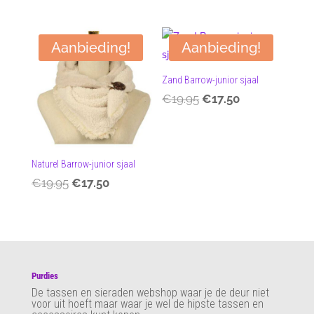
prijs
prijs
was:
is:
was:
is:
€19.95.
€17.50.
€19.95.
€17.50.
Aanbieding!
Aanbieding!
Zand Barrow-junior sjaal
€
19.95
€
17.50
Oorspronkelijke
Huidige
prijs
prijs
was:
is:
€19.95.
€17.50.
Naturel Barrow-junior sjaal
€
19.95
€
17.50
Oorspronkelijke
Huidige
prijs
prijs
was:
is:
€19.95.
€17.50.
Purdies
De tassen en sieraden webshop waar je de deur niet
voor uit hoeft maar waar je wel de hipste tassen en