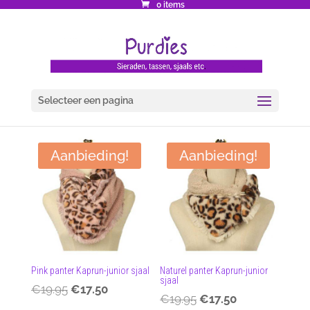
0 items
Selecteer een pagina
Aanbieding!
Aanbieding!
Pink panter Kaprun-junior sjaal
Naturel panter Kaprun-junior
sjaal
€
19.95
€
17.50
Oorspronkelijke
Huidige
€
19.95
€
17.50
Oorspronkelijke
Huidige
prijs
prijs