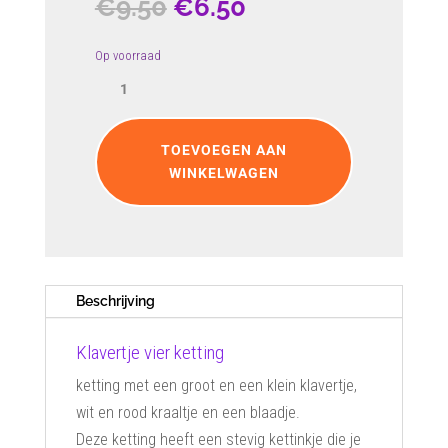
Oorspronkelijke
Huidige
€
9.50
€
6.50
prijs
prijs
was:
is:
Op voorraad
Klavertje
€9.50.
€6.50.
vier
ketting
aantal
TOEVOEGEN AAN
WINKELWAGEN
Beschrijving
Klavertje vier ketting
ketting met een groot en een klein klavertje,
wit en rood kraaltje en een blaadje.
Deze ketting heeft een stevig kettinkje die je