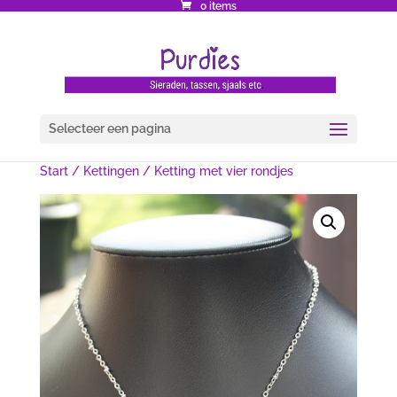
0 items
Selecteer een pagina
Start
/
Kettingen
/ Ketting met vier rondjes