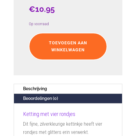
€
10.95
Op voorraad
Ketting
met
TOEVOEGEN AAN
vier
WINKELWAGEN
rondjes
aantal
Beschrijving
Beoordelingen (0)
Ketting met vier rondjes
Dit fijne, zilverkleurige kettinkje heeft vier
rondjes met glitters erin verwerkt.