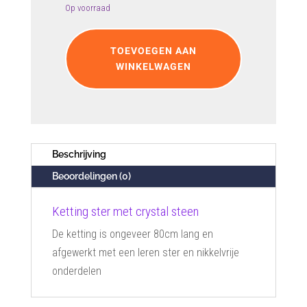
Op voorraad
Ketting
ster
TOEVOEGEN AAN
met
WINKELWAGEN
crystal
steen
aantal
Beschrijving
Beoordelingen (0)
Ketting ster met crystal steen
De ketting is ongeveer 80cm lang en
afgewerkt met een leren ster en nikkelvrije
onderdelen