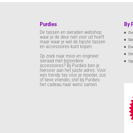
Purdies
By 
De tassen en sieraden webshop
Ov
waar je de deur niet voor uit hoeft
Si
maar waar je wel de hipste tassen
en accessoires kunt kopen.
Ev
On
Op zoek naar mooi en origineel
sieraad met bijzondere
Op
accessoires? Bij Purdies
ben je
hiervoor aan het juiste adres. Voor
een trendy tas voor je moeder, zus
of lieve vriendin; stel bij Purdies
het cadeau naar wens samen.