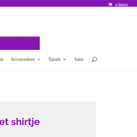
0 items
es
Accessoires
Sjaals
Sale
et shirtje