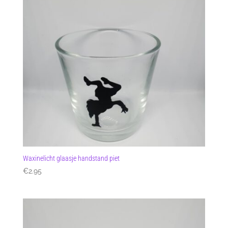
Waxinelicht glaasje handstand piet
€
2.95