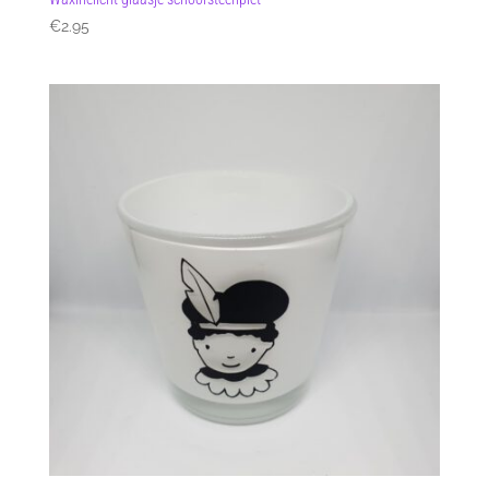
€
2.95