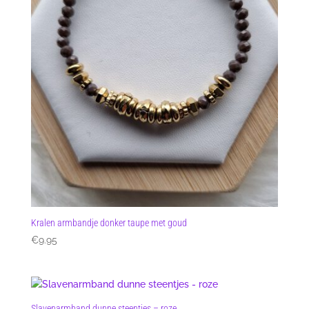
Kralen armbandje donker taupe met goud
€
9.95
Slavenarmband dunne steentjes – roze