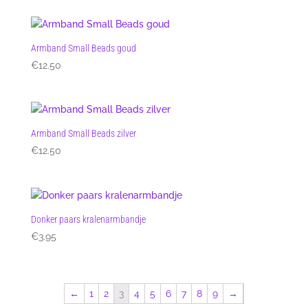
Armband Small Beads goud
€
12.50
Armband Small Beads zilver
€
12.50
Donker paars kralenarmbandje
€
3.95
←
1
2
3
4
5
6
7
8
9
→