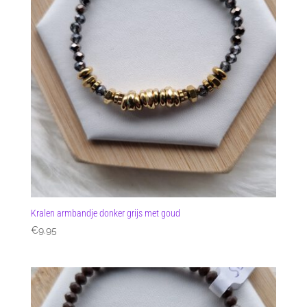
Kralen armbandje donker grijs met goud
€
9.95