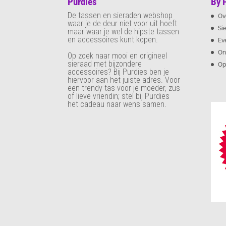
Purdies
By 
De tassen en sieraden webshop
Ov
waar je de deur niet voor uit hoeft
Si
maar waar je wel de hipste tassen
en accessoires kunt kopen.
Ev
On
Op zoek naar mooi en origineel
sieraad met bijzondere
Op
accessoires? Bij Purdies
ben je
hiervoor aan het juiste adres. Voor
een trendy tas voor je moeder, zus
of lieve vriendin; stel bij Purdies
het cadeau naar wens samen.