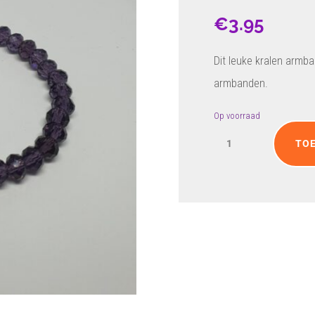
€
3.95
Dit leuke kralen armb
armbanden.
Op voorraad
Donker
TO
paars
kralenarmbandje
aantal