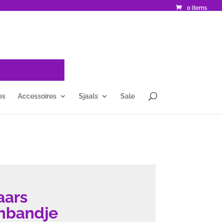
0 items
es
Accessoires
Sjaals
Sale
aars
mbandje