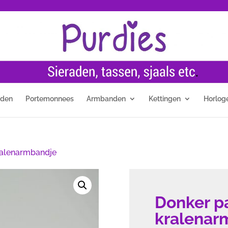
nden
Portemonnees
Armbanden
Kettingen
Horlog
ralenarmbandje
Donker p
kralenar