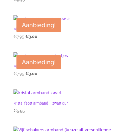
Aanbieding!
Metalen armband arrow 2
Oorspronkelijke
Huidige
€
7.95
€
3.00
prijs
prijs
was:
is:
€7.95.
€3.00.
Aanbieding!
Metalen armband two hearts
Oorspronkelijke
Huidige
€
7.95
€
3.00
prijs
prijs
was:
is:
€7.95.
€3.00.
kristal facet armband – zwart dun
€
5.95