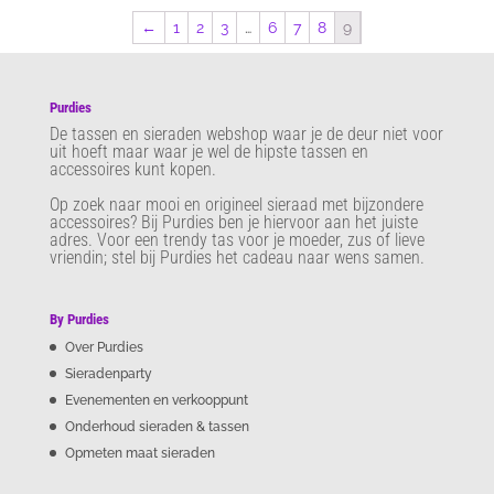
←
1
2
3
…
6
7
8
9
Purdies
De tassen en sieraden webshop waar je de deur niet voor
uit hoeft maar waar je wel de hipste tassen en
accessoires kunt kopen.
Op zoek naar mooi en origineel sieraad met bijzondere
accessoires? Bij Purdies
ben je hiervoor aan het juiste
adres. Voor een trendy tas voor je moeder, zus of lieve
vriendin; stel bij Purdies het cadeau naar wens samen.
By Purdies
Over Purdies
Sieradenparty
Evenementen en verkooppunt
Onderhoud sieraden & tassen
Opmeten maat sieraden