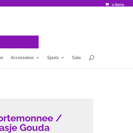
0 items
es
Accessoires
Sjaals
Sale
ortemonnee /
tasje Gouda