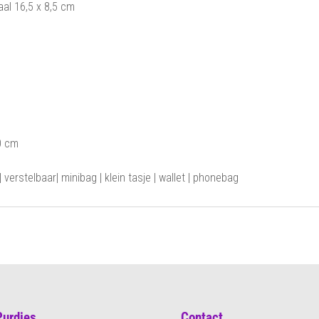
al 16,5 x 8,5 cm
0 cm
erstelbaar| minibag | klein tasje | wallet | phonebag
Purdies
Contact