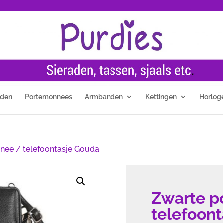
nden
Portemonnees
Armbanden
Kettingen
Horlog
nee / telefoontasje Gouda
Zwarte p
telefoon