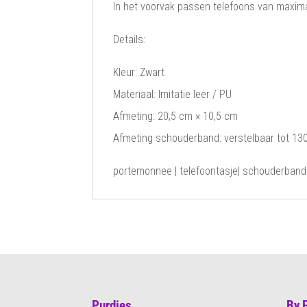
In het voorvak passen telefoons van maxima
Details:
Kleur: Zwart
Materiaal: Imitatie leer / PU
Afmeting: 20,5 cm × 10,5 cm
Afmeting schouderband: verstelbaar tot 13
portemonnee | telefoontasje| schouderband| v
Purdies
By 