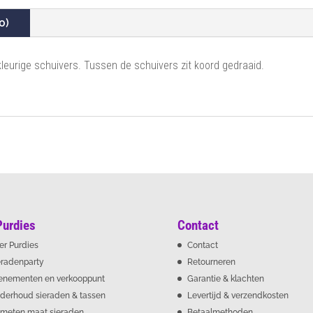
0)
leurige schuivers. Tussen de schuivers zit koord gedraaid.
Purdies
Contact
er Purdies
Contact
eradenparty
Retourneren
enementen en verkooppunt
Garantie & klachten
derhoud sieraden & tassen
Levertijd & verzendkosten
meten maat sieraden
Betaalmethoden