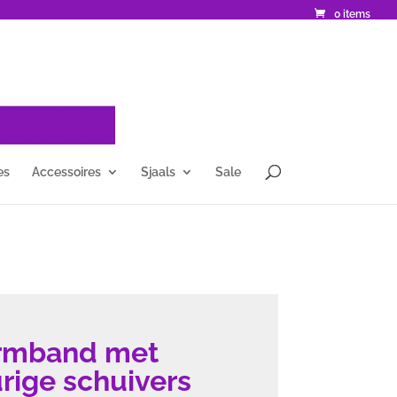
0 items
es
Accessoires
Sjaals
Sale
rmband met
urige schuivers