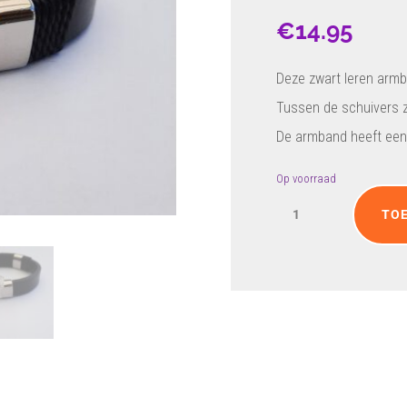
€
14.95
Deze zwart leren armba
Tussen de schuivers z
De armband heeft een 
Op voorraad
Zwarte
TO
armband
met
zilverkleurige
schuivers
aantal