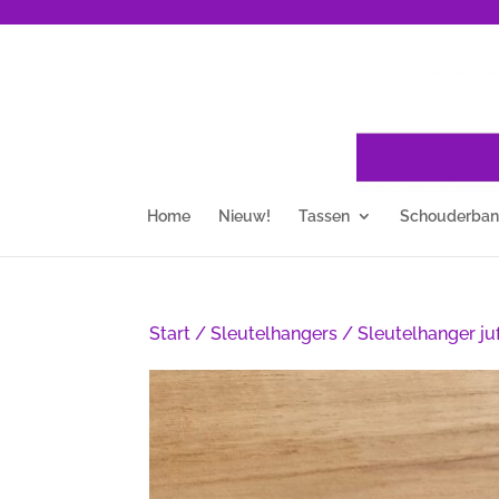
Home
Nieuw!
Tassen
Schouderba
Start
/
Sleutelhangers
/ Sleutelhanger ju