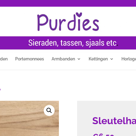
nden
Portemonnees
Armbanden
Kettingen
Horlog
f
Sleutelha