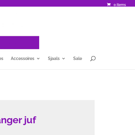
0 items
es
Accessoires
Sjaals
Sale
nger juf