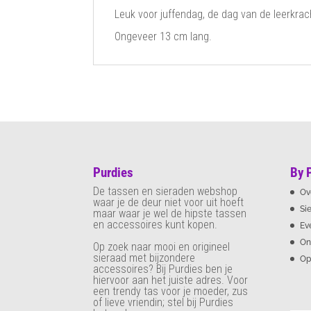
Leuk voor juffendag, de dag van de leerkrac
Ongeveer 13 cm lang.
Purdies
By 
De tassen en sieraden webshop
Ov
waar je de deur niet voor uit hoeft
Si
maar waar je wel de hipste tassen
en accessoires kunt kopen.
Ev
On
Op zoek naar mooi en origineel
sieraad met bijzondere
Op
accessoires? Bij Purdies
ben je
hiervoor aan het juiste adres. Voor
een trendy tas voor je moeder, zus
of lieve vriendin; stel bij Purdies