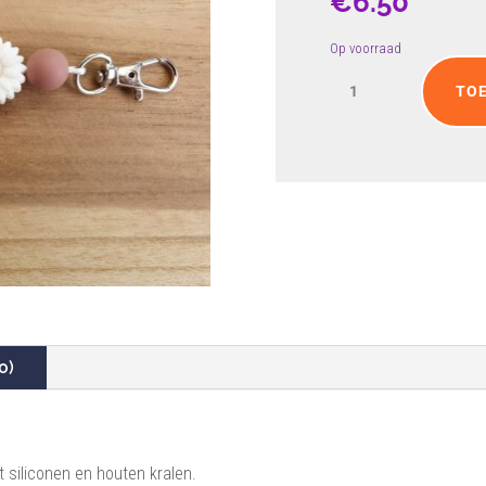
€
6.50
Op voorraad
Sleutelhanger
TO
juf
aantal
0)
siliconen en houten kralen.