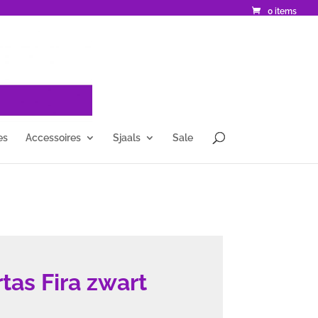
0 items
es
Accessoires
Sjaals
Sale
as Fira zwart