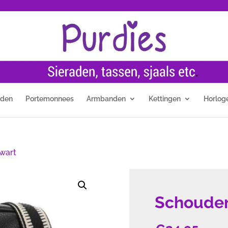
nden
Portemonnees
Armbanden
Kettingen
Horlog
zwart
Schoudert