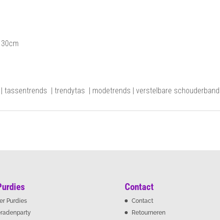
 130cm
 | tassentrends | trendytas | modetrends | verstelbare schouderband 
Purdies
Contact
er Purdies
Contact
eradenparty
Retourneren