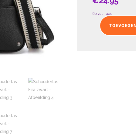
€
24.95
Op voorraad
TOEVOEGEN
Schoudertas
Fira
zwart
aantal