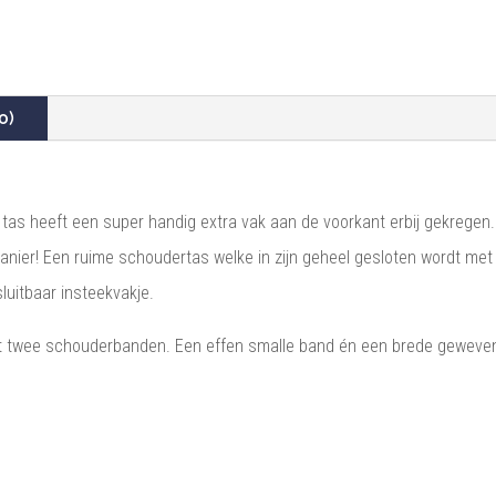
0)
De tas heeft een super handig extra vak aan de voorkant erbij gekreg
manier! Een ruime schoudertas welke in zijn geheel gesloten wordt met 
luitbaar insteekvakje.
et twee schouderbanden. Een effen smalle band én een brede geweven