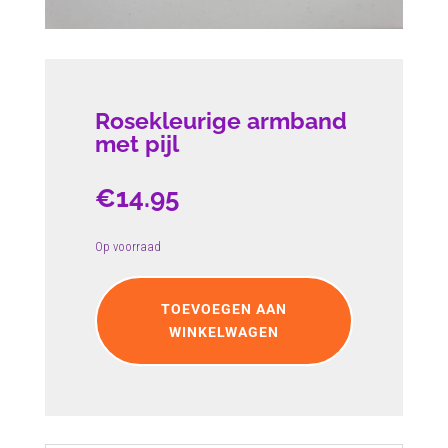
Rosekleurige armband
met pijl
€
14.95
Op voorraad
Rosekleurige
armband
TOEVOEGEN AAN
met
WINKELWAGEN
pijl
aantal