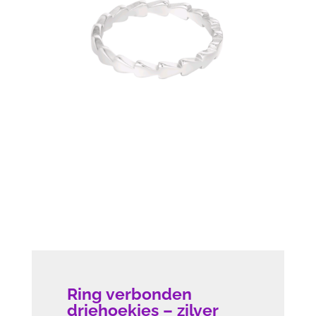
Ring verbonden
driehoekjes – zilver