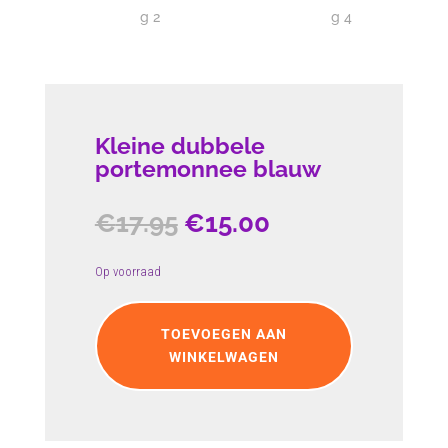
Kleine dubbele
portemonnee blauw
Oorspronkelijke
Huidige
€
17.95
€
15.00
prijs
prijs
was:
is:
Op voorraad
€17.95.
€15.00.
Kleine
dubbele
TOEVOEGEN AAN
portemonnee
WINKELWAGEN
blauw
aantal