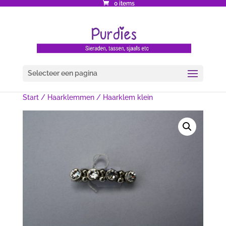
0 items
Selecteer een pagina
Start
/
Haarklemmen
/ Haarklem klein