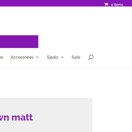
0 items
es
Accessoires
Sjaals
Sale
wn matt