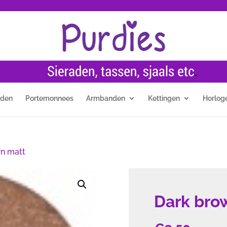
nden
Portemonnees
Armbanden
Kettingen
Horlog
n matt
Dark bro