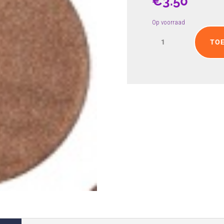
€
3.50
Op voorraad
Dark
TO
brown
matt
aantal