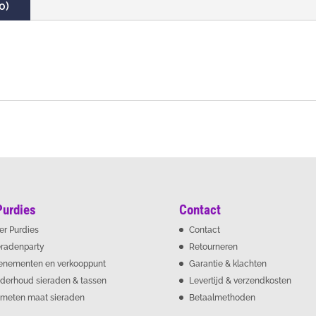
0)
Purdies
Contact
er Purdies
Contact
eradenparty
Retourneren
enementen en verkooppunt
Garantie & klachten
derhoud sieraden & tassen
Levertijd & verzendkosten
meten maat sieraden
Betaalmethoden