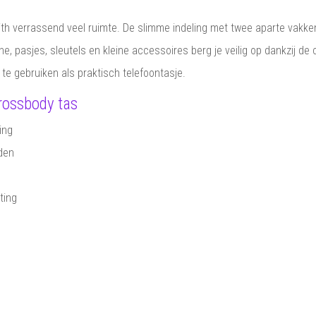
h verrassend veel ruimte. De slimme indeling met twee aparte vakken 
e, pasjes, sleutels en kleine accessoires berg je veilig op dankzij 
t te gebruiken als praktisch telefoontasje.
crossbody tas
ing
nden
iting