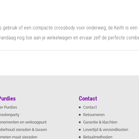
lijks gebruik of een compacte crossbody voor onderweg, de Keith is een
ndaag nog toe aan je winkelwagen en ervaar zelf de perfecte combina
Purdies
Contact
er Purdies
Contact
eradenparty
Retourneren
enementen en verkooppunt
Garantie & klachten
derhoud sieraden & tassen
Levertijd & verzendkosten
meten maat sieraden
Betaalmethoden