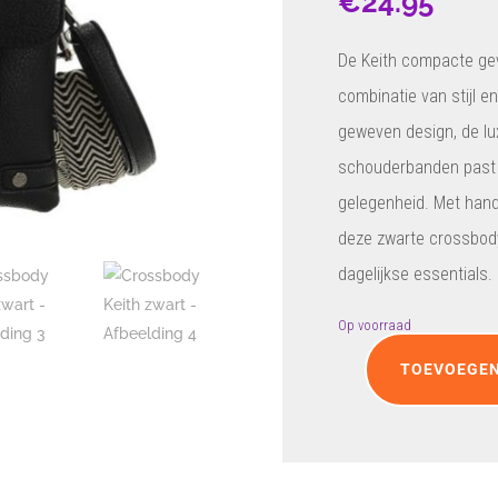
€
24.95
De Keith compacte gev
combinatie van stijl e
geweven design, de lux
schouderbanden past d
gelegenheid. Met han
deze zwarte crossbody
dagelijkse essentials.
Op voorraad
TOEVOEGEN
Crossbody
Keith
zwart
aantal