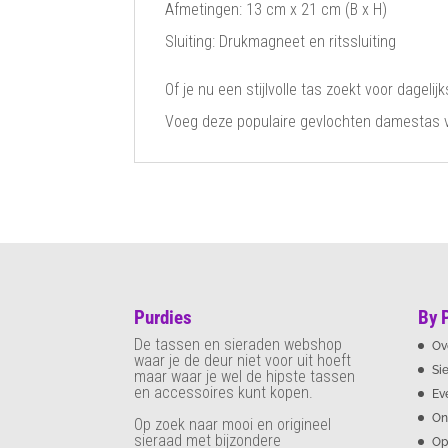
Afmetingen: 13 cm x 21 cm (B x H)
Sluiting: Drukmagneet en ritssluiting
Of je nu een stijlvolle tas zoekt voor dage
Voeg deze populaire gevlochten damestas va
Purdies
By 
De tassen en sieraden webshop
Ov
waar je de deur niet voor uit hoeft
Si
maar waar je wel de hipste tassen
en accessoires kunt kopen.
Ev
On
Op zoek naar mooi en origineel
sieraad met bijzondere
Op