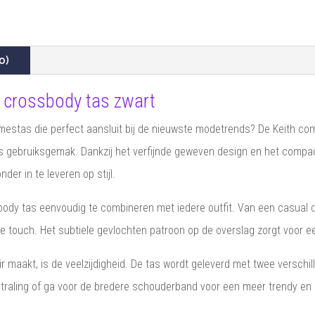
0)
 crossbody tas zwart
damestas die perfect aansluit bij de nieuwste modetrends? De Keith 
jks gebruiksgemak. Dankzij het verfijnde geweven design en het comp
der in te leveren op stijl.
ody tas eenvoudig te combineren met iedere outfit. Van een casual d
 touch. Het subtiele gevlochten patroon op de overslag zorgt voor een
maakt, is de veelzijdigheid. De tas wordt geleverd met twee verschi
straling of ga voor de bredere schouderband voor een meer trendy en 
.