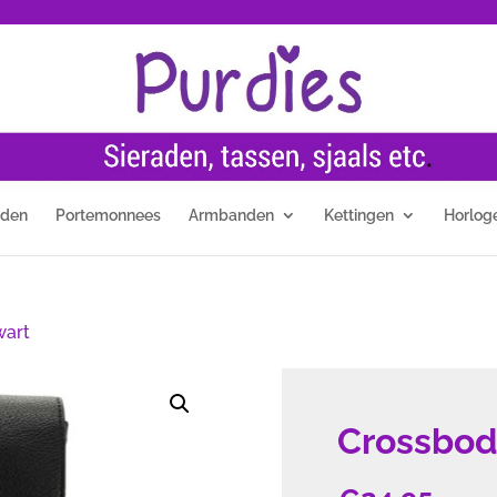
nden
Portemonnees
Armbanden
Kettingen
Horlog
wart
Crossbod