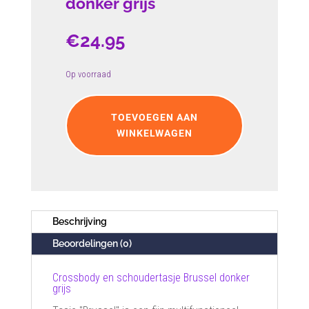
donker grijs
€
24.95
Op voorraad
Crossbody
en
TOEVOEGEN AAN
schoudertasje
WINKELWAGEN
Brussel
donker
grijs
aantal
Beschrijving
Beoordelingen (0)
Crossbody en schoudertasje Brussel donker
grijs