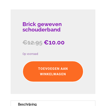
Brick geweven
schouderband
Oorspronkelijke
Huidige
€
12.95
€
10.00
prijs
prijs
was:
is:
Op voorraad
€12.95.
€10.00.
Brick
geweven
TOEVOEGEN AAN
schouderband
WINKELWAGEN
aantal
Beschrijving