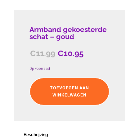
Armband gekoesterde
schat – goud
Oorspronkelijke
Huidige
€
11.99
€
10.95
prijs
prijs
was:
is:
Op voorraad
€11.99.
€10.95.
Armband
gekoesterde
TOEVOEGEN AAN
schat
WINKELWAGEN
-
goud
aantal
Beschrijving