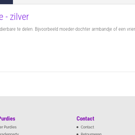
- zilver
dierbare te delen. Bijvoorbeeld moeder-dochter armbandje of een vri
kleurt niet!
m verstelbaar
Moederdagcollectie
Purdies
Contact
er Purdies
Contact
eradenparty
Retourneren