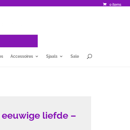
0 items
es
Accessoires
Sjaals
Sale
eeuwige liefde –