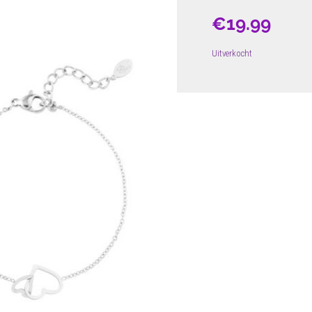
€
19.99
Uitverkocht