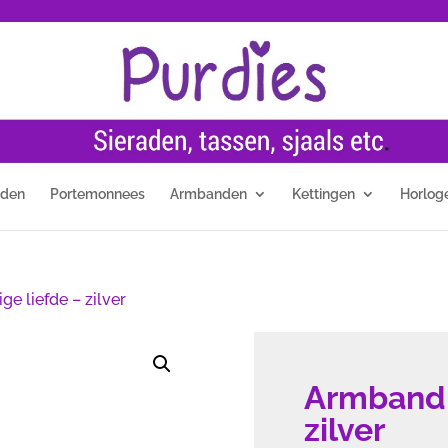
nden
Portemonnees
Armbanden
Kettingen
Horlog
e liefde – zilver
Armband 
zilver