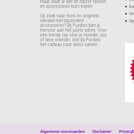
maar waar je wel de hipste tassen
en accessoires kunt kopen.
Ev
On
Op zoek naar mooi en origineel
sieraad met bijzondere
Op
accessoires? Bij Purdies
ben je
hiervoor aan het juiste adres. Voor
een trendy tas voor je moeder, zus
of lieve vriendin; stel bij Purdies
het cadeau naar wens samen.
Algemene voorwaarden
Disclaimer
Privacy