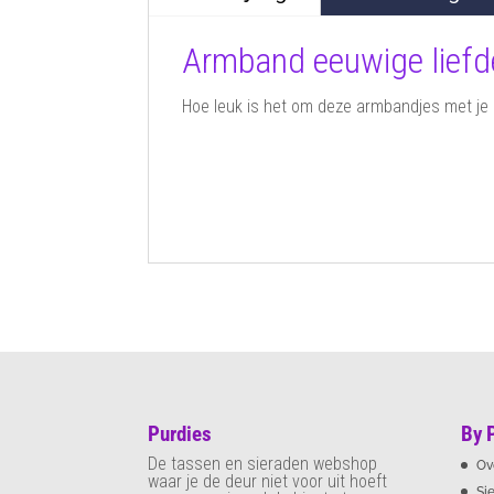
Armband eeuwige liefde 
Hoe leuk is het om deze armbandjes met je 
Gemaakt van roestvrij staal, dus ver
De armband is 16 cm lang en is 3 c
Dit artikel maakt deel uit van de 
Purdies
By 
De tassen en sieraden webshop
Ov
waar je de deur niet voor uit hoeft
Si