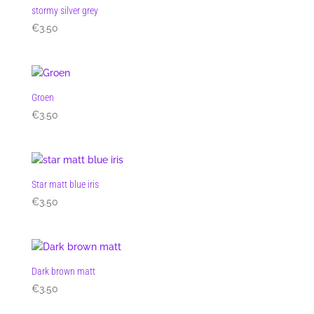
stormy silver grey
€
3.50
Groen
€
3.50
Star matt blue iris
€
3.50
Dark brown matt
€
3.50