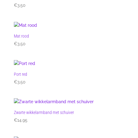
€
3.50
Mat rood
€
3.50
Port red
€
3.50
Zwarte wikkelarmband met schuiver
€
14.95