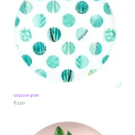
turquoise groen
€
3.50