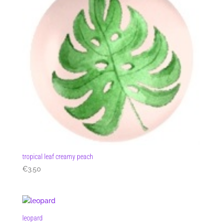
tropical leaf creamy peach
€
3.50
leopard