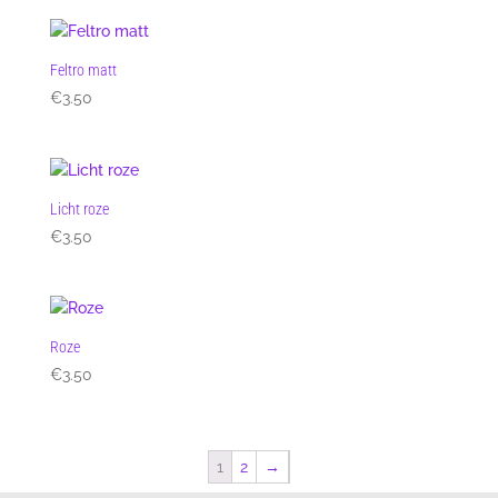
Feltro matt
€
3.50
Licht roze
€
3.50
Roze
€
3.50
1
2
→