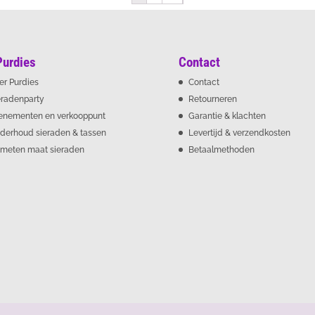
Purdies
Contact
er Purdies
Contact
eradenparty
Retourneren
enementen en verkooppunt
Garantie & klachten
derhoud sieraden & tassen
Levertijd & verzendkosten
meten maat sieraden
Betaalmethoden