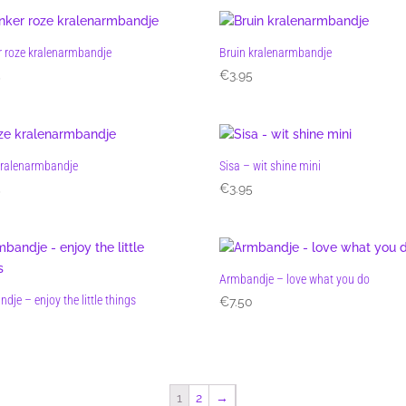
 roze kralenarmbandje
Bruin kralenarmbandje
5
€
3.95
kralenarmbandje
Sisa – wit shine mini
5
€
3.95
Armbandje – love what you do
dje – enjoy the little things
€
7.50
0
1
2
→