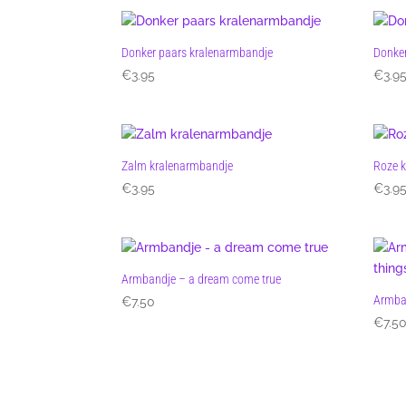
Donker paars kralenarmbandje
Donker
€
3.95
€
3.9
Zalm kralenarmbandje
Roze 
€
3.95
€
3.9
Armbandje – a dream come true
Armban
€
7.50
€
7.5