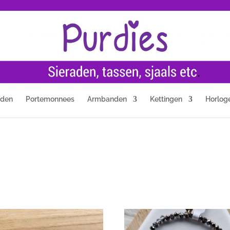
nden
Portemonnees
Armbanden
Kettingen
Horlog
teerd
ste