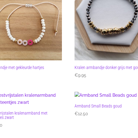
dje met gekleurde hartjes
Kralen armbandje donker grijs met g
5
€
9.95
Armband Small Beads goud
rijstalen kralenarmband met
€
12.50
jes zwart
50