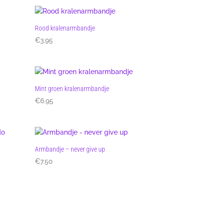
Rood kralenarmbandje
€
3.95
Mint groen kralenarmbandje
€
6.95
Armbandje – never give up
€
7.50