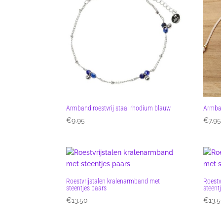
Armband roestvrij staal rhodium blauw
Armban
€
9.95
€
7.9
Roestvrijstalen kralenarmband met
Roestv
steentjes paars
steent
€
13.50
€
13.