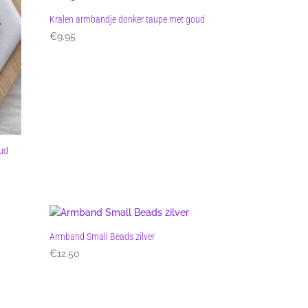
Kralen armbandje donker taupe met goud
€
9.95
oud
Armband Small Beads zilver
€
12.50