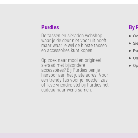
Purdies
By 
De tassen en sieraden webshop
Ov
waar je de deur niet voor uit hoeft
Si
maar waar je wel de hipste tassen
en accessoires kunt kopen.
Ev
On
Op zoek naar mooi en origineel
sieraad met bijzondere
Op
accessoires? Bij Purdies
ben je
hiervoor aan het juiste adres. Voor
een trendy tas voor je moeder, zus
of lieve vriendin; stel bij Purdies het
cadeau naar wens samen.