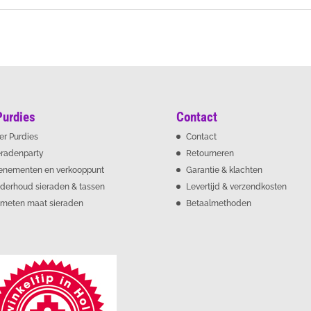
Purdies
Contact
er Purdies
Contact
eradenparty
Retourneren
enementen en verkooppunt
Garantie & klachten
derhoud sieraden & tassen
Levertijd & verzendkosten
meten maat sieraden
Betaalmethoden