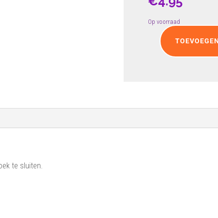
€
4.95
Op voorraad
TOEVOEGEN
Speld
met
blaadje
aantal
oek te sluiten.