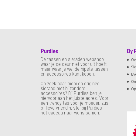
Purdies
By 
De tassen en sieraden webshop
Ov
waar je de deur niet voor uit hoeft
Si
maar waar je wel de hipste tassen
en accessoires kunt kopen.
Ev
On
Op zoek naar mooi en origineel
sieraad met bijzondere
Op
accessoires? Bij Purdies
ben je
hiervoor aan het juiste adres. Voor
een trendy tas voor je moeder, zus
of lieve vriendin; stel bij Purdies
het cadeau naar wens samen.