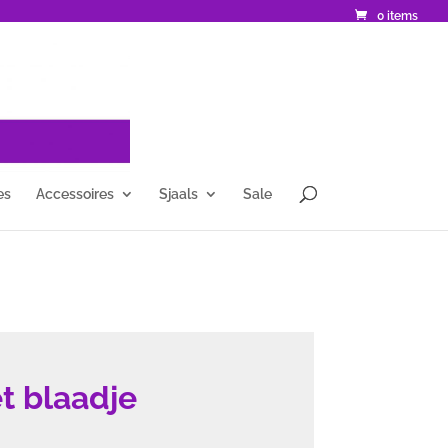
0 items
es
Accessoires
Sjaals
Sale
t blaadje