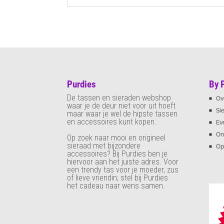
Purdies
By 
De tassen en sieraden webshop
Ov
waar je de deur niet voor uit hoeft
Si
maar waar je wel de hipste tassen
en accessoires kunt kopen.
Ev
On
Op zoek naar mooi en origineel
sieraad met bijzondere
Op
accessoires? Bij Purdies
ben je
hiervoor aan het juiste adres. Voor
een trendy tas voor je moeder, zus
of lieve vriendin; stel bij Purdies
het cadeau naar wens samen.