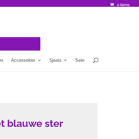
0 items
es
Accessoires
Sjaals
Sale
t blauwe ster