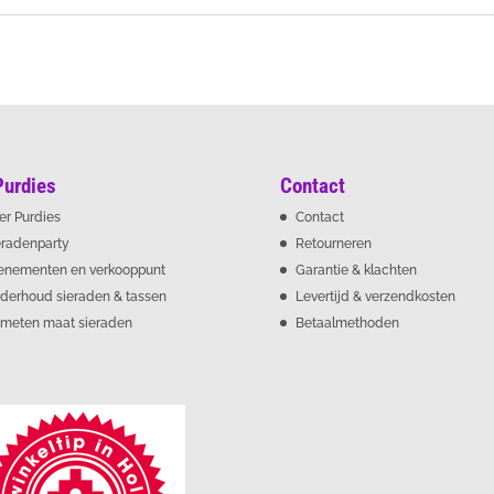
Purdies
Contact
er Purdies
Contact
eradenparty
Retourneren
enementen en verkooppunt
Garantie & klachten
derhoud sieraden & tassen
Levertijd & verzendkosten
meten maat sieraden
Betaalmethoden