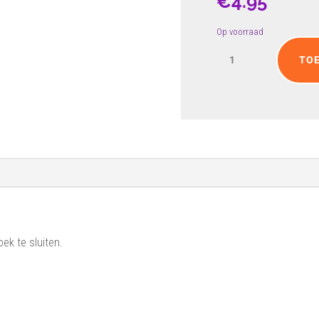
€
4.95
Op voorraad
Speld
TO
met
blauwe
ster
aantal
oek te sluiten.