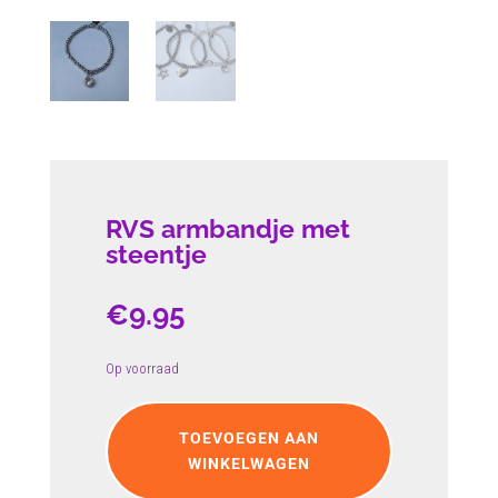
RVS armbandje met
steentje
€
9.95
Op voorraad
RVS
armbandje
TOEVOEGEN AAN
met
WINKELWAGEN
steentje