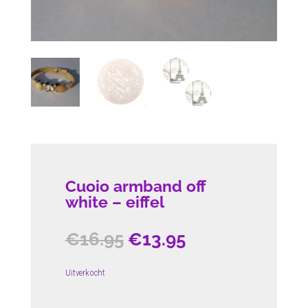
Cuoio armband off
white – eiffel
Oorspronkelijke
Huidige
€
16.95
€
13.95
prijs
prijs
was:
is:
Uitverkocht
€16.95.
€13.95.