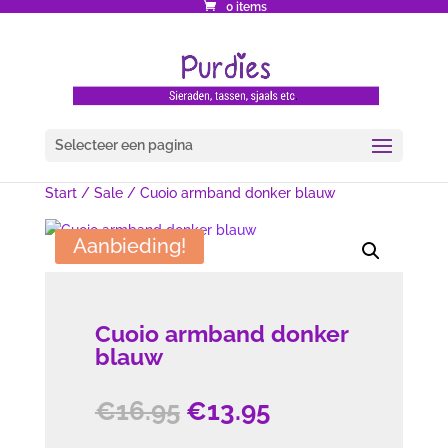
0 items
Selecteer een pagina
Start
/
Sale
/ Cuoio armband donker blauw
Aanbieding!
Cuoio armband donker
blauw
Oorspronkelijke
Huidige
€
16.95
€
13.95
prijs
prijs