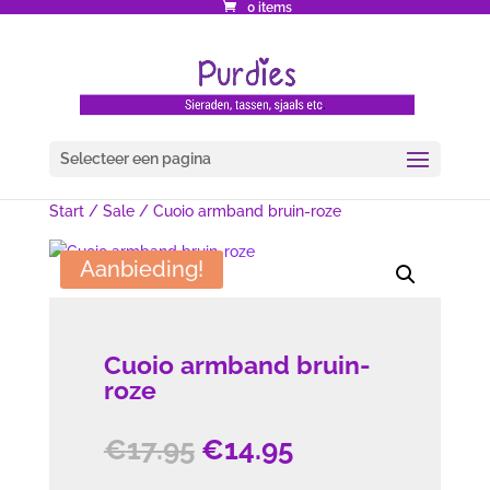
0 items
Selecteer een pagina
Start
/
Sale
/ Cuoio armband bruin-roze
Aanbieding!
Cuoio armband bruin-
roze
Oorspronkelijke
Huidige
€
17.95
€
14.95
prijs
prijs