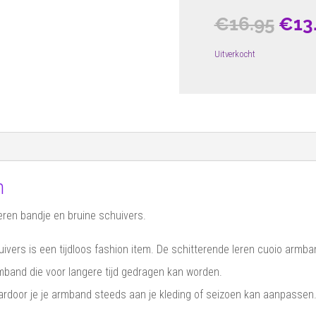
Oors
€
16.95
€
13
prijs
Uitverkocht
was
€16.
n
eren bandje en bruine schuivers.
rs is een tijdloos fashion item. De schitterende leren cuoio armban
rmband die voor langere tijd gedragen kan worden.
door je je armband steeds aan je kleding of seizoen kan aanpassen. 