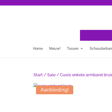
Home
Nieuw!
Tassen
Schouderba
Start
/
Sale
/ Cuoio enkele armband brui
Aanbieding!