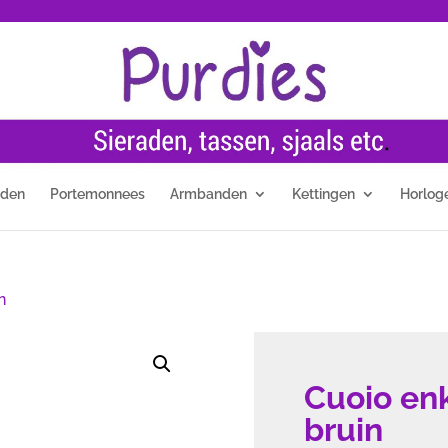
nden
Portemonnees
Armbanden
Kettingen
Horlog
n
Cuoio en
bruin