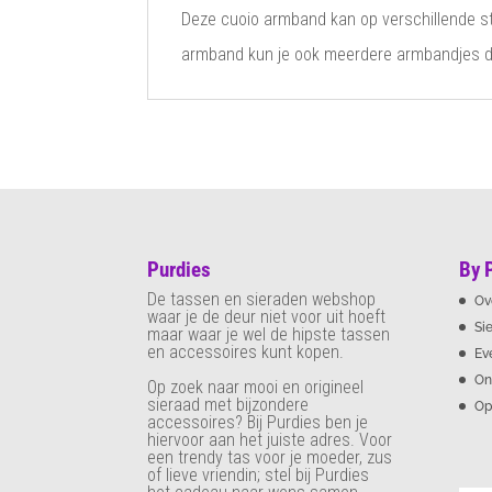
Deze cuoio armband kan op verschillende s
armband kun je ook meerdere armbandjes drag
Purdies
By 
De tassen en sieraden webshop
Ov
waar je de deur niet voor uit hoeft
Si
maar waar je wel de hipste tassen
en accessoires kunt kopen.
Ev
On
Op zoek naar mooi en origineel
sieraad met bijzondere
Op
accessoires? Bij Purdies
ben je
hiervoor aan het juiste adres. Voor
een trendy tas voor je moeder, zus
of lieve vriendin; stel bij Purdies