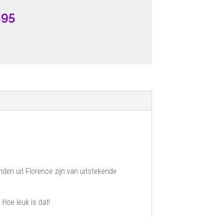
pronkelijke
Huidige
.95
prijs
:
is:
95.
€13.95.
den uit Florence zijn van uitstekende
Hoe leuk is dat!