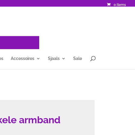
0 items
es
Accessoires
Sjaals
Sale
kele armband