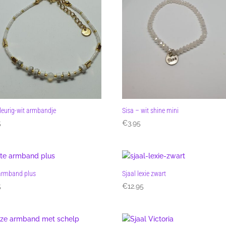
eurig-wit armbandje
Sisa – wit shine mini
5
€
3.95
armband plus
Sjaal lexie zwart
5
€
12.95