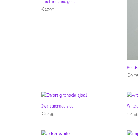
Parel armband goud
€
17.99
Goudkl
€
9.9
Zwart grenada sjaal
Witte 
€
12.95
€
4.9