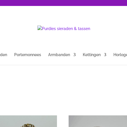
nden
Portemonnees
Armbanden
Kettingen
Horlog
teerd
ste