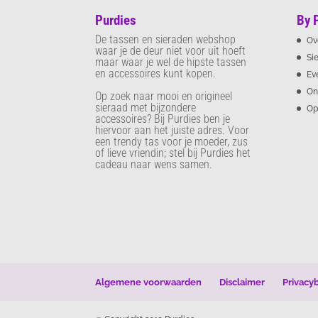
Purdies
By 
De tassen en sieraden webshop
Ov
waar je de deur niet voor uit hoeft
Si
maar waar je wel de hipste tassen
en accessoires kunt kopen.
Ev
On
Op zoek naar mooi en origineel
sieraad met bijzondere
Op
accessoires? Bij Purdies
ben je
hiervoor aan het juiste adres. Voor
een trendy tas voor je moeder, zus
of lieve vriendin; stel bij Purdies het
cadeau naar wens samen.
Algemene voorwaarden
Disclaimer
Privacy