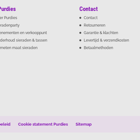
Purdies
Contact
er Purdies
Contact
eradenparty
Retourneren
enementen en verkooppunt
Garantie & klachten
derhoud sieraden & tassen
Levertijd & verzendkosten
meten maat sieraden
Betaalmethoden
beleid
Cookie statement Purdies
Sitemap