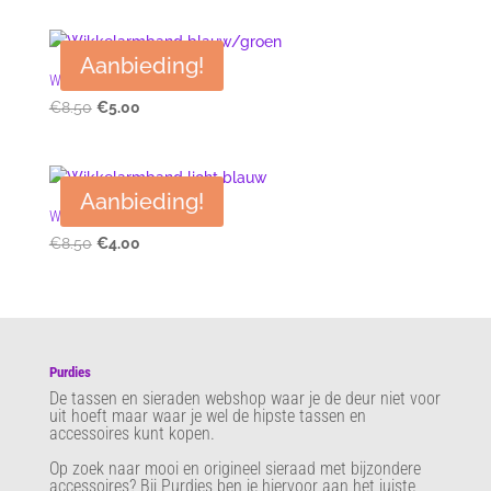
was:
is:
€8.50.
€5.00.
Aanbieding!
Wikkelarmband blauw/groen
Oorspronkelijke
Huidige
€
8.50
€
5.00
prijs
prijs
was:
is:
€8.50.
€5.00.
Aanbieding!
Wikkelarmband licht blauw
Oorspronkelijke
Huidige
€
8.50
€
4.00
prijs
prijs
was:
is:
€8.50.
€4.00.
Purdies
De tassen en sieraden webshop waar je de deur niet voor
uit hoeft maar waar je wel de hipste tassen en
accessoires kunt kopen.
Op zoek naar mooi en origineel sieraad met bijzondere
accessoires? Bij Purdies
ben je hiervoor aan het juiste