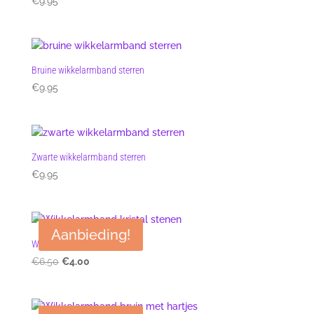
€
9.95
Bruine wikkelarmband sterren
€
9.95
Zwarte wikkelarmband sterren
€
9.95
Aanbieding!
Wikkelarmband kristal stenen
Oorspronkelijke
Huidige
€
6.50
€
4.00
prijs
prijs
was:
is:
€6.50.
€4.00.