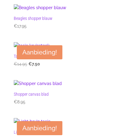
was:
is:
€29.95.
€25.00.
Beagles shopper blauw
€
17.95
Aanbieding!
Tasje kruissteek
Oorspronkelijke
Huidige
€
14.95
€
7.50
prijs
prijs
was:
is:
€14.95.
€7.50.
Shopper canvas blad
€
8.95
Aanbieding!
Licht bruin tasje