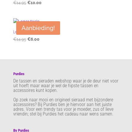
Oorspronkelijke
Huidige
€
14.95
€
10.00
prijs
prijs
was:
is:
€14.95.
€10.00.
Aanbieding!
Leger tasje
Oorspronkelijke
Huidige
€
14.95
€
6.00
prijs
prijs
was:
is:
€14.95.
€6.00.
Purdies
De tassen en sieraden webshop waar je de deur niet voor
uit hoeft maar waar je wel de hipste tassen en
accessoires kunt kopen.
Op zoek naar mooi en origineel sieraad met bijzondere
accessoires? Bij Purdies
ben je hiervoor aan het juiste
adres. Voor een trendy tas voor je moeder, zus of lieve
vriendin; stel bij Purdies het cadeau naar wens samen.
By Purdies