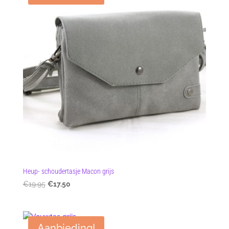
Heup- schoudertasje Macon grijs
Oorspronkelijke
Huidige
€
19.95
€
17.50
prijs
prijs
was:
is:
€19.95.
€17.50.
Aanbieding!