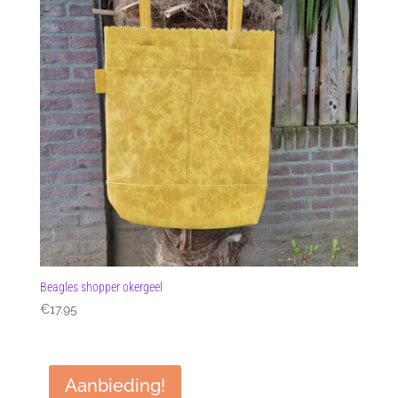
Beagles shopper okergeel
€
17.95
Aanbieding!