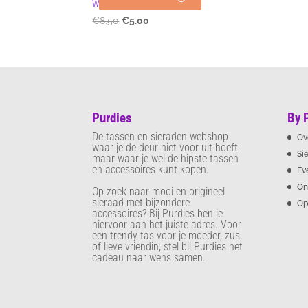
Wikkelarmband groen
Oorspronkelijke
Huidige
€
8.50
€
5.00
prijs
prijs
was:
is:
€8.50.
€5.00.
Purdies
By 
De tassen en sieraden webshop
Ov
waar je de deur niet voor uit hoeft
Si
maar waar je wel de hipste tassen
en accessoires kunt kopen.
Ev
On
Op zoek naar mooi en origineel
sieraad met bijzondere
Op
accessoires? Bij Purdies
ben je
hiervoor aan het juiste adres. Voor
een trendy tas voor je moeder, zus
of lieve vriendin; stel bij Purdies het
cadeau naar wens samen.