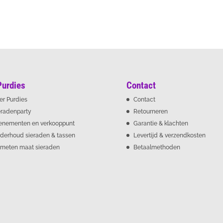
Purdies
Contact
er Purdies
Contact
eradenparty
Retourneren
enementen en verkooppunt
Garantie & klachten
derhoud sieraden & tassen
Levertijd & verzendkosten
meten maat sieraden
Betaalmethoden