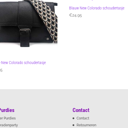
Blauw New Colorado schoudertasje
€
24.95
 New Colorado schoudertasje
95
Purdies
Contact
er Purdies
Contact
eradenparty
Retourneren