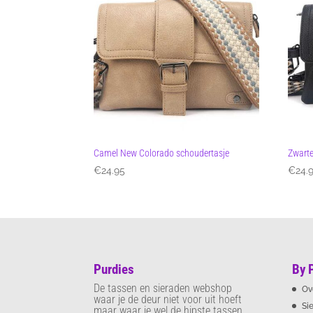
Camel New Colorado schoudertasje
Zwarte
€
24.95
€
24.
Purdies
By 
De tassen en sieraden webshop
Ov
waar je de deur niet voor uit hoeft
Si
maar waar je wel de hipste tassen