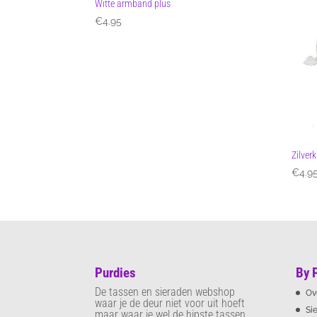
Witte armband plus
€
4.95
Zilver
€
4.9
Purdies
By 
De tassen en sieraden webshop
Ov
waar je de deur niet voor uit hoeft
Si
maar waar je wel de hipste tassen