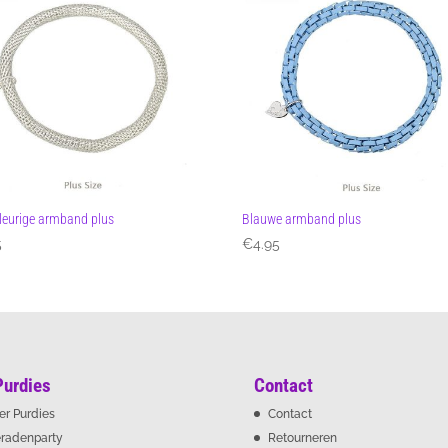
kleurige armband plus
Blauwe armband plus
5
€
4.95
Purdies
Contact
er Purdies
Contact
eradenparty
Retourneren