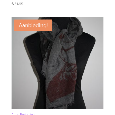
€
34.95
Aanbieding!
Grijze Parijs sjaal