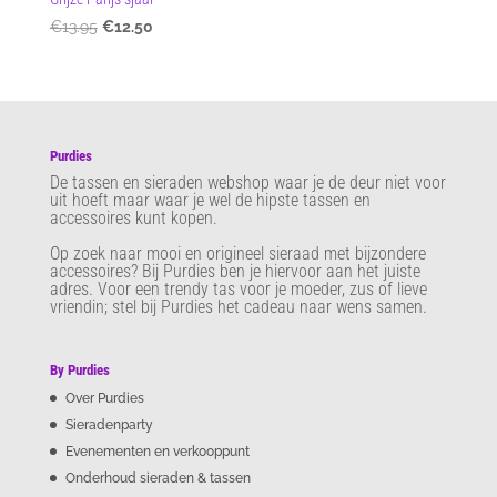
Oorspronkelijke
Huidige
€
13.95
€
12.50
prijs
prijs
was:
is:
€13.95.
€12.50.
Purdies
De tassen en sieraden webshop waar je de deur niet voor
uit hoeft maar waar je wel de hipste tassen en
accessoires kunt kopen.
Op zoek naar mooi en origineel sieraad met bijzondere
accessoires? Bij Purdies
ben je hiervoor aan het juiste
adres. Voor een trendy tas voor je moeder, zus of lieve
vriendin; stel bij Purdies het cadeau naar wens samen.
By Purdies
Over Purdies
Sieradenparty
Evenementen en verkooppunt
Onderhoud sieraden & tassen