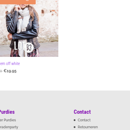
Fem off white
Oorspronkelijke
Huidige
50
€
19.95
prijs
prijs
was:
is:
€21.50.
€19.95.
Purdies
Contact
er Purdies
Contact
eradenparty
Retourneren