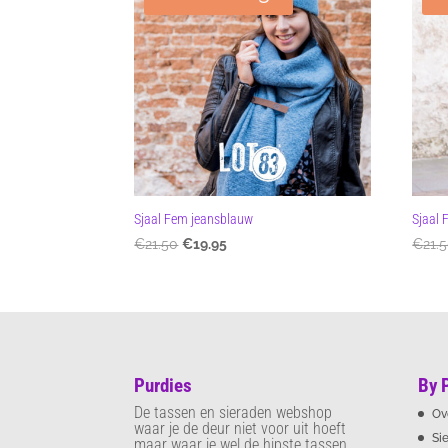
Sjaal Fem jeansblauw
Sjaal 
Oorspronkelijke
Huidige
€
21.50
€
19.95
€
21.
prijs
prijs
was:
is:
€21.50.
€19.95.
Purdies
By 
De tassen en sieraden webshop
Ov
waar je de deur niet voor uit hoeft
Si
maar waar je wel de hipste tassen