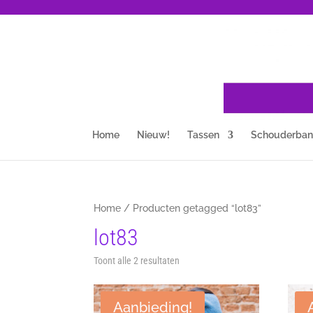
Home
Nieuw!
Tassen
Schouderba
Home
/ Producten getagged “lot83”
lot83
Gesorteerd
Toont alle 2 resultaten
op
nieuwste
Aanbieding!