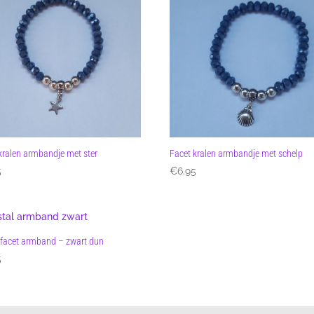
kralen armbandje met ster
Facet kralen armbandje met schelp
5
€
6.95
l facet armband – zwart dun
5