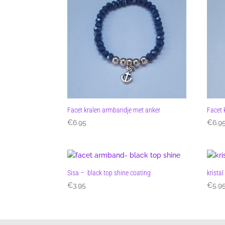
Facet kralen armbandje met anker
Facet 
€
6.95
€
6.9
Sisa – black top shine coating
krista
€
3.95
€
5.9