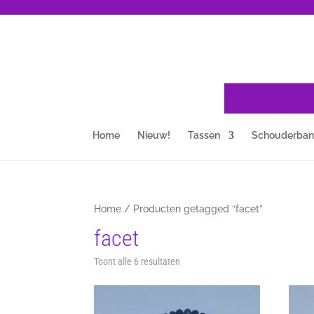
Home
Nieuw!
Tassen
Schouderba
Home
/ Producten getagged “facet”
facet
Gesorteerd
Toont alle 6 resultaten
op
nieuwste