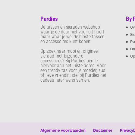
Purdies
By 
De tassen en sieraden webshop
Ov
waar je de deur niet voor uit hoeft
Si
maar waar je wel de hipste tassen
en accessoires kunt kopen.
Ev
On
Op zoek naar mooi en origineel
sieraad met bijzondere
Op
accessoires? Bij Purdies
ben je
hiervoor aan het juiste adres. Voor
een trendy tas voor je moeder, zus
of lieve vriendin; stel bij Purdies het
cadeau naar wens samen.
Algemene voorwaarden
Disclaimer
Privacy