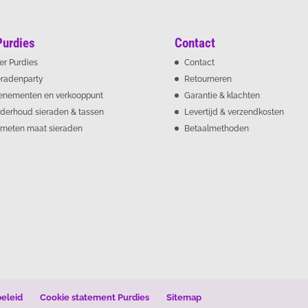
Purdies
Contact
er Purdies
Contact
eradenparty
Retourneren
enementen en verkooppunt
Garantie & klachten
derhoud sieraden & tassen
Levertijd & verzendkosten
meten maat sieraden
Betaalmethoden
beleid
Cookie statement Purdies
Sitemap