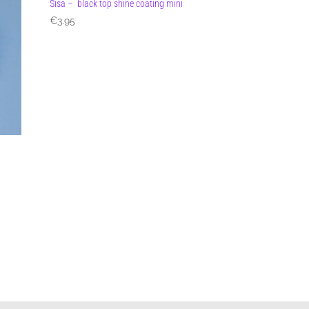
Sisa – black top shine coating mini
€
3.95