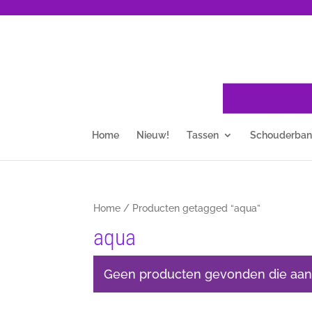
Home
Nieuw!
Tassen
Schouderba
Home
/ Producten getagged “aqua”
aqua
Geen producten gevonden die aan j