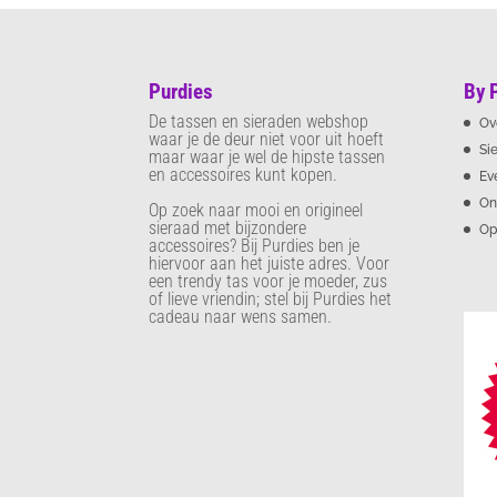
Purdies
By 
De tassen en sieraden webshop
Ov
waar je de deur niet voor uit hoeft
Si
maar waar je wel de hipste tassen
en accessoires kunt kopen.
Ev
On
Op zoek naar mooi en origineel
sieraad met bijzondere
Op
accessoires? Bij Purdies
ben je
hiervoor aan het juiste adres. Voor
een trendy tas voor je moeder, zus
of lieve vriendin; stel bij Purdies het
cadeau naar wens samen.