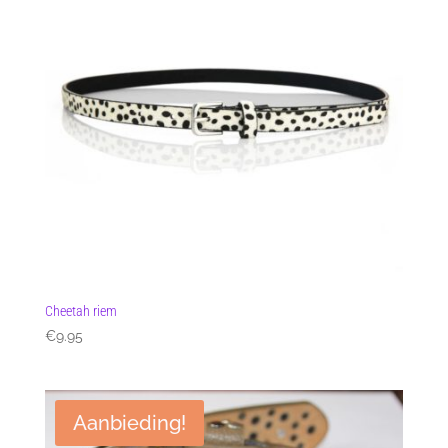
Cheetah riem
€
9.95
Aanbieding!