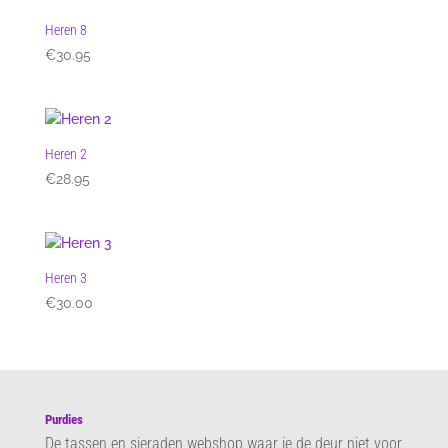
Heren 8
€
30.95
Heren 2
€
28.95
Heren 3
€
30.00
Purdies
De tassen en sieraden webshop waar je de deur niet voor